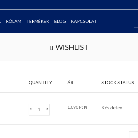
L
RÓLAM
TERMÉKEK
BLOG
KAPCSOLAT
WISHLIST
QUANTITY
ÁR
STOCK STATUS
1,090
Ft
Készleten
Ft