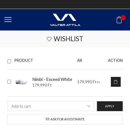
0
WISHLIST
ÁR
ACTION
PRODUCT
Nimbl - Exceed White
179,990
Ft
Ft
179,990
Ft
APPLY
ASK FOR AN ESTIMATE