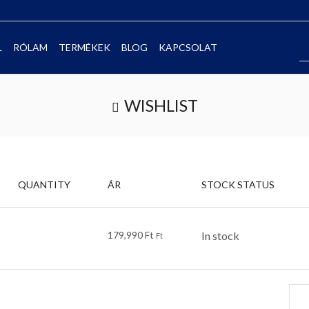
L
RÓLAM
TERMÉKEK
BLOG
KAPCSOLAT
WISHLIST
QUANTITY
ÁR
STOCK STATUS
179,990
Ft
In stock
Ft